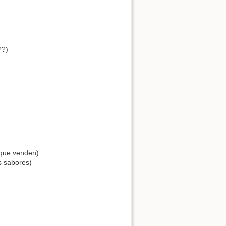
??)
 que venden)
s sabores)